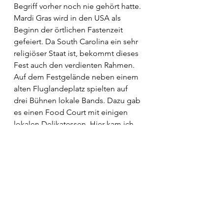
Begriff vorher noch nie gehört hatte. 
Mardi Gras wird in den USA als 
Beginn der örtlichen Fastenzeit 
gefeiert. Da South Carolina ein sehr 
religiöser Staat ist, bekommt dieses 
Fest auch den verdienten Rahmen. 
Auf dem Festgelände neben einem 
alten Fluglandeplatz spielten auf 
drei Bühnen lokale Bands. Dazu gab 
es einen Food Court mit einigen 
lokalen Delikatessen. Hier kam ich 
auch in den Genuss meines ersten 
Crab Cake Burgers. Ich bin mir noch 
nicht ganz sicher, wonach er 
geschmeckt hat, aber als Grundlage 
für einige Biere top. 
Zuvor begleitete eine feierliche 
Faschingsparade mit tollen 